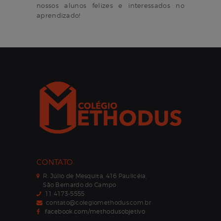
nossos alunos felizes e interessados no
aprendizado!
CONTATO
COLÉGIO METHODUS
R. Júlio de Mesquita, 416 Paulicéia,
SECRETARIA ONLINE
São Bernardo do Campo
11 4173-5555
contato@colegiomethodus.com.br
facebook.com/methodusobjetivo