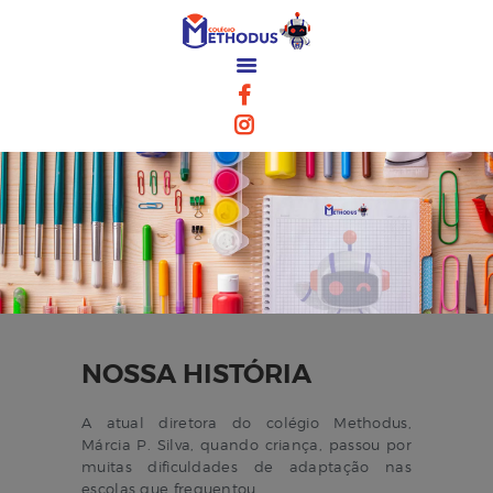
O COLÉGIO
ENSINO
INTENÇÃO DE VAGA
BOLETIM
CONTATO
NOSSA HISTÓRIA
A atual diretora do colégio Methodus,
Márcia P. Silva, quando criança, passou por
muitas dificuldades de adaptação nas
escolas que frequentou.