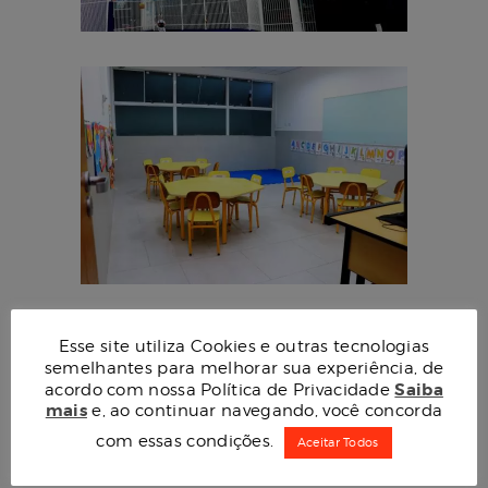
Nas dificuldades, medos e inseguranças
Esse site utiliza Cookies e outras tecnologias
que pudessem surgir, mãos amigas
semelhantes para melhorar sua experiência, de
apareceriam para ajudar…
Saiba
acordo com nossa Política de Privacidade
mais
Onde cada conhecimento fosse visto como
e, ao continuar navegando, você concorda
uma grande conquista…
com essas condições.
Aceitar Todos
Onde as salas de aulas e também outros
locais pudessem representar espaços de